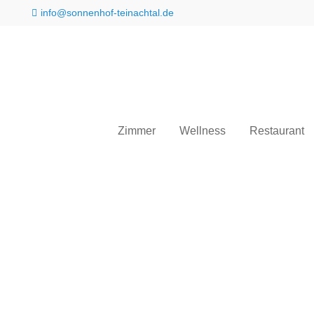
info@sonnenhof-teinachtal.de
Login
Support
Benutzername
Lorem ipsum dolor sit amet
Zimmer
Wellness
Restaurant
24h
Passwort
/
365days
Anmelden
We offer support for our
Register
|
Lost your
customers
password?
Mon - Fri 8:00am - 5:00p
(GMT +1)